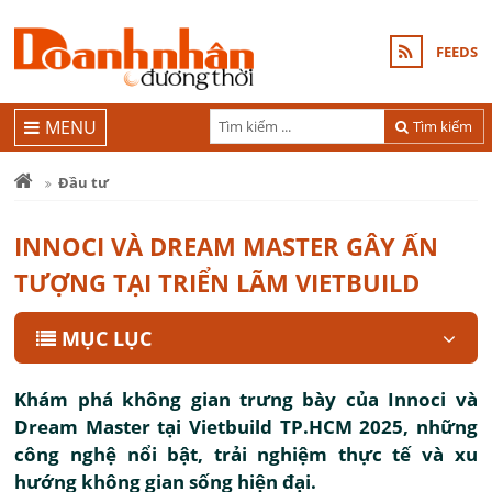
FEEDS
MENU
Tìm kiếm
Đầu tư
INNOCI VÀ DREAM MASTER GÂY ẤN
TƯỢNG TẠI TRIỂN LÃM VIETBUILD
MỤC LỤC
Khám phá không gian trưng bày của Innoci và
Dream Master tại Vietbuild TP.HCM 2025, những
công nghệ nổi bật, trải nghiệm thực tế và xu
hướng không gian sống hiện đại.