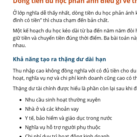
Dòng tiền du học phản ánh điều gì về t
Ở lớp nghĩa dễ thấy nhất, dòng tiền du học phản ánh k
đình có tiền” thì chưa chạm đến bản chất.
Một kế hoạch du học kéo dài từ ba đến năm năm đòi hỏi
giữ tiền và chuyển tiền đúng thời điểm. Ba bài toán n
nhau.
Khả năng tạo ra thặng dư dài hạn
Thu nhập cao không đồng nghĩa với có đủ tiền cho du 
hoạt, nghĩa vụ nợ và chi phí kinh doanh cũng cao có 
Thặng dư tài chính được hiểu là phần còn lại sau khi đã
Nhu cầu sinh hoạt thường xuyên
Nhà ở và các khoản vay
Y tế, bảo hiểm và giáo dục trong nước
Nghĩa vụ hỗ trợ người phụ thuộc
Chi phí duy trì hoạt động kinh doanh