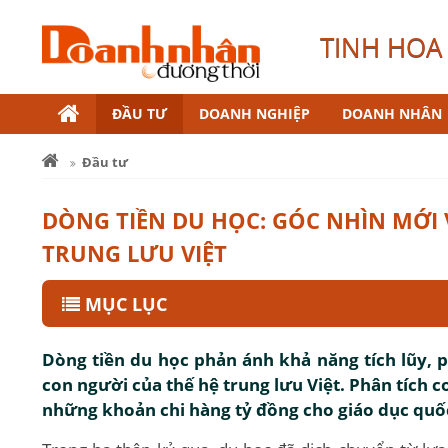
TINH HOA 
ĐẦU TƯ
DOANH NGHIỆP
DOANH NHÂN
Đầu tư
DÒNG TIỀN DU HỌC: GÓC NHÌN MỚI 
TRUNG LƯU VIỆT
MỤC LỤC
Dòng tiền du học phản ánh khả năng tích lũy, ph
con người của thế hệ trung lưu Việt. Phân tích cơ
những khoản chi hàng tỷ đồng cho giáo dục quốc