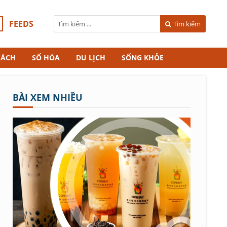
FEEDS
Tìm kiếm
CÁCH
SỐ HÓA
DU LỊCH
SỐNG KHỎE
BÀI XEM NHIỀU